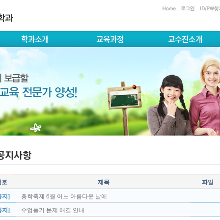
학과소개
교육과정
교수진소개
번호
제목
파일
공지]
총학축제 6월 어느 아름다운 날에
공지]
수업듣기 문제 해결 안내