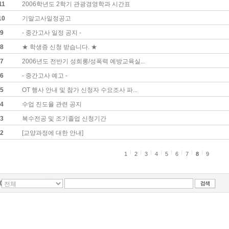
11
2006학년도 2학기 관광경영학과 시간표
10
기말고사일정공고
9
- 중간고사 일정 공지 -
8
★ 학생증 신청 받습니다. ★
7
2006년도 전반기 성희롱/성폭력 예방교육실...
6
- 중간고사 예고 -
5
OT 행사 안내 및 참가 신청자 수요조사 파...
4
수업 진도율 관련 공지
3
복수전공 및 조기졸업 신청기간
2
[교양과정에 대한 안내]
1
2
3
4
5
6
7
8
9