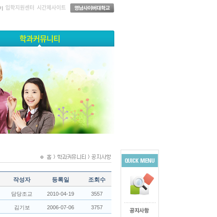
입학지원센터
시간제사이트
학과커뮤니티
작성자
등록일
조회수
담당조교
2010-04-19
3557
김기보
2006-07-06
3757