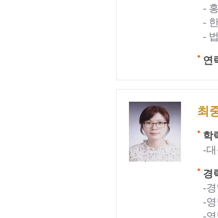
-
-
-
연락
최
학력
-
경력
-
-
-