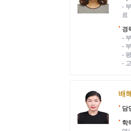
-
료
경력
-
-
-
-
배
담
학력