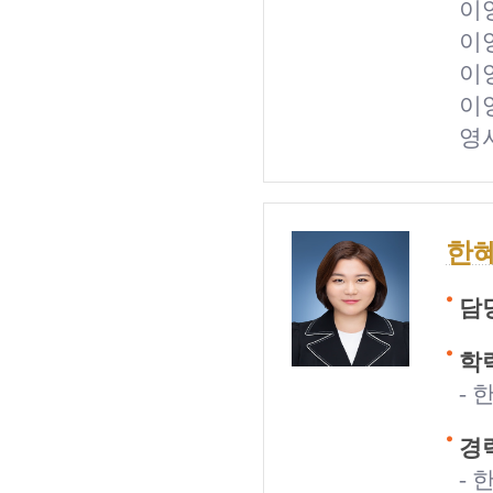
이
이
이
이
영
한
담
학력
-
경력
-