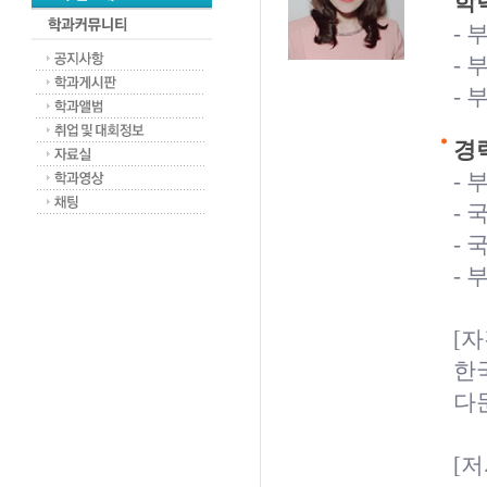
학력
-
-
-
경력
-
-
-
-
[자
한
다
[저